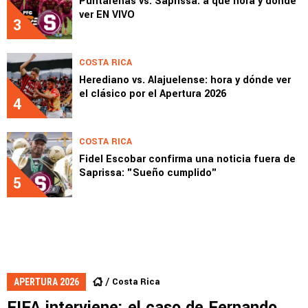
Puntarenas vs. Saprissa: a qué hora y dónde
ver EN VIVO
3
COSTA RICA
Herediano vs. Alajuelense: hora y dónde ver
el clásico por el Apertura 2026
4
COSTA RICA
Fidel Escobar confirma una noticia fuera de
Saprissa: "Sueño cumplido"
5
Costa Rica
APERTURA 2026
FIFA interviene: el caso de Fernando