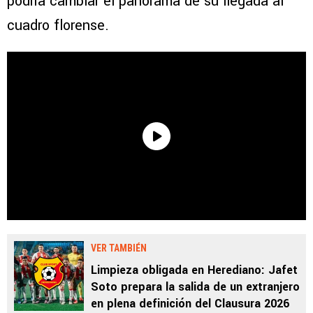
podría cambiar el panorama de su llegada al
cuadro florense.
VER TAMBIÉN
Limpieza obligada en Herediano: Jafet
Soto prepara la salida de un extranjero
en plena definición del Clausura 2026