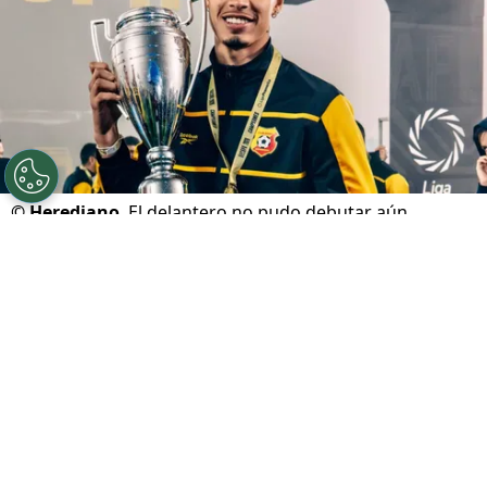
©
Herediano
El delantero no pudo debutar aún.
Por
Juan Fittipaldi
Sigue a FCA en Google!
Este jueves,
Fernando Lesme
se perdió el
debut del
Club Sport Herediano
en el Apertura