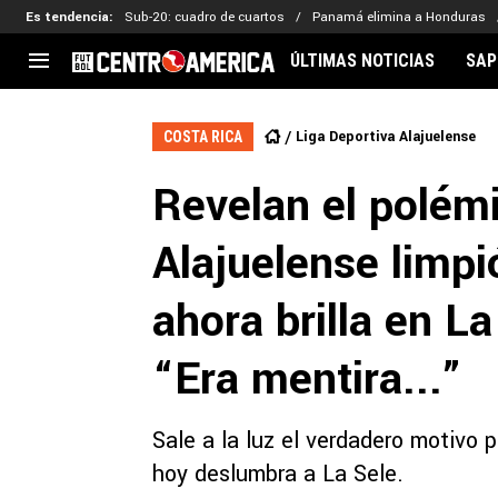
Es tendencia
:
Sub-20: cuadro de cuartos
Panamá elimina a Honduras
ÚLTIMAS NOTICIAS
SAP
CENTROAMÉRICA
CONCACAF
LEG
Liga Deportiva Alajuelense
COSTA RICA
Costa Rica
Copa Oro
Key
Revelan el polém
Guatemala
Liga de Naciones
Ker
Honduras
Eliminatorias
Ada
Alajuelense limpi
El Salvador
Copa de Campeones
Nat
Panamá
Copa Centroamericana
ahora brilla en La
Nicaragua
MLS
“Era mentira...”
Sale a la luz el verdadero motivo p
hoy deslumbra a La Sele.