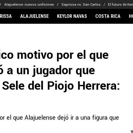
Alajuelense: nuevos uniformes
Saprissa vs. San Carlos
El futuro de Ke
RISSA
ALAJUELENSE
KEYLOR NAVAS
COSTA RICA
H
IONARIOS
CLUBES FCA
FÚTBOL INTE
lor Navas
Saprissa
Mundial 2026
ico motivo por el que
vin Arriaga
Alajuelense
Noticias
lberto Carrasquilla
Herediano
Barcelona
ó a un jugador que
haniel Méndez-Laing
Comunicaciones
Real Madrid
Municipal
 Sele del Piojo Herrera:
Olimpia
Motagua
Real Estelí
or el que Alajuelense dejó ir a una figura que