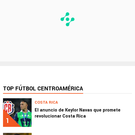
TOP FÚTBOL CENTROAMÉRICA
COSTA RICA
El anuncio de Keylor Navas que promete
revolucionar Costa Rica
1