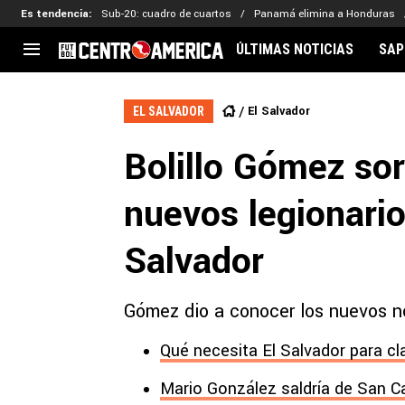
Es tendencia
:
Sub-20: cuadro de cuartos
Panamá elimina a Honduras
ÚLTIMAS NOTICIAS
SAP
CENTROAMÉRICA
CONCACAF
LEG
El Salvador
EL SALVADOR
Costa Rica
Copa Oro
Key
Bolillo Gómez sor
Guatemala
Liga de Naciones
Ker
Honduras
Eliminatorias
Ada
nuevos legionario
El Salvador
Copa de Campeones
Nat
Panamá
Copa Centroamericana
Salvador
Nicaragua
MLS
Gómez dio a conocer los nuevos n
Qué necesita El Salvador para cl
Mario González saldría de San C