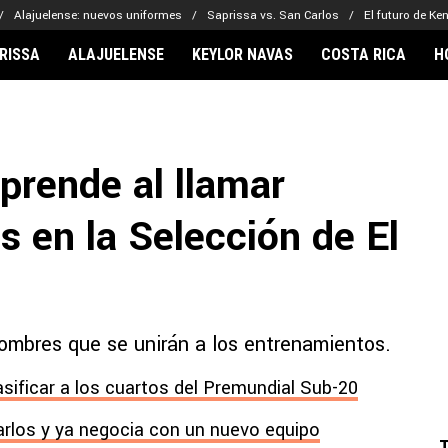
Alajuelense: nuevos uniformes
Saprissa vs. San Carlos
El futuro de Ke
RISSA
ALAJUELENSE
KEYLOR NAVAS
COSTA RICA
H
IONARIOS
CLUBES FCA
FÚTBOL INTE
lor Navas
Saprissa
Mundial 2026
prende al llamar
vin Arriaga
Alajuelense
Noticias
lberto Carrasquilla
Herediano
Barcelona
s en la Selección de El
haniel Méndez-Laing
Comunicaciones
Real Madrid
Municipal
Olimpia
Motagua
ombres que se unirán a los entrenamientos.
Real Estelí
asificar a los cuartos del Premundial Sub-20
arlos y ya negocia con un nuevo equipo