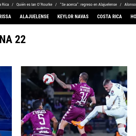
a Rica
Quién es Ian O’Rourke
“Se acerca”: regreso en Alajuelense
Alonso
RISSA
ALAJUELENSE
KEYLOR NAVAS
COSTA RICA
H
NA 22
ARIOS
CLUBES FCA
FÚTBOL INTERNACION
 Navas
Saprissa
Mundial 2026
Arriaga
Alajuelense
Noticias
to Carrasquilla
Herediano
Barcelona
iel Méndez-Laing
Comunicaciones
Real Madrid
Municipal
Olimpia
Motagua
Real Estelí