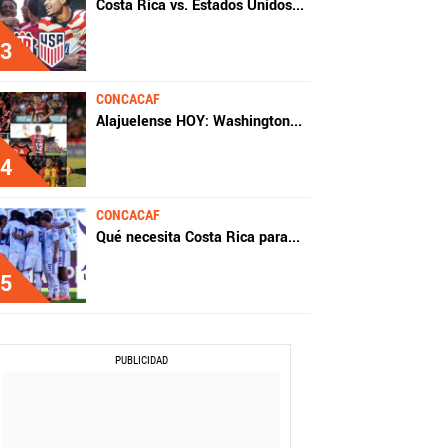
Costa Rica vs. Estados Unidos
...
3
CONCACAF
Alajuelense HOY: Washington
...
4
CONCACAF
Qué necesita Costa Rica para
...
5