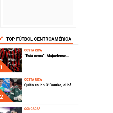
TOP FÚTBOL CENTROAMÉRICA
COSTA RICA
“Está cerca”: Alajuelense
...
1
COSTA RICA
Quién es Ian O’Rourke, el hé
...
2
CONCACAF