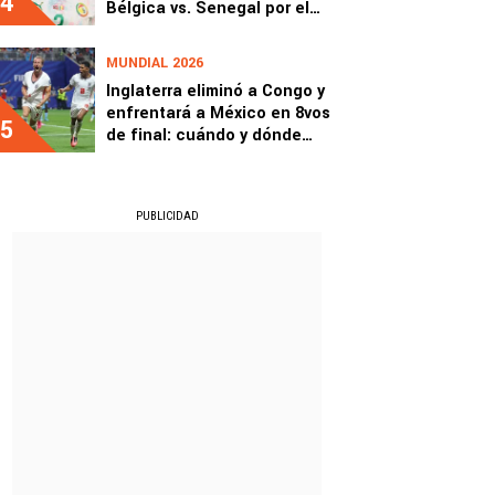
4
Bélgica vs. Senegal por el
Mundial 2026?
MUNDIAL 2026
Inglaterra eliminó a Congo y
enfrentará a México en 8vos
5
de final: cuándo y dónde
juegan
PUBLICIDAD