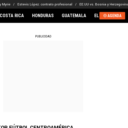
y Myrie
Estevis López: contrato profesional
EE.UU vs. Bosnia y Herzegovin
COSTA RICA
HONDURAS
GUATEMALA
EL SALVADOR
AGENDA
RNACIONAL
PUBLICIDAD
TOP FÚTBOL CENTROAMÉRICA