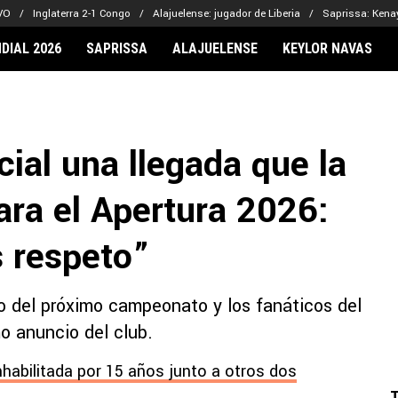
IVO
Inglaterra 2-1 Congo
Alajuelense: jugador de Liberia
Saprissa: Kena
DIAL 2026
SAPRISSA
ALAJUELENSE
KEYLOR NAVAS
IONARIOS
CLUBES FCA
FÚTBOL INTE
lor Navas
Saprissa
Mundial 2026
cial una llegada que la
vin Arriaga
Alajuelense
Noticias
lberto Carrasquilla
Herediano
Barcelona
ara el Apertura 2026:
haniel Méndez-Laing
Comunicaciones
Real Madrid
Municipal
 respeto”
Olimpia
Motagua
io del próximo campeonato y los fanáticos del
Real Estelí
o anuncio del club.
nhabilitada por 15 años junto a otros dos