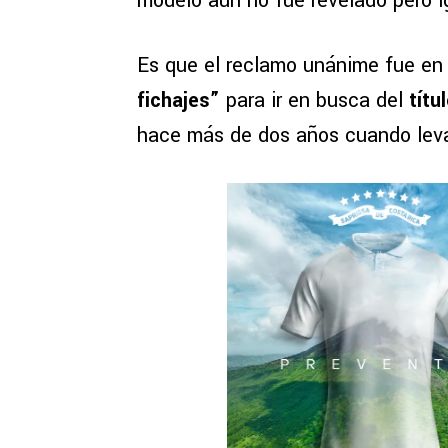
modelo aún no fue revelado pero ig
Es que el reclamo unánime fue en 
fichajes”
para ir en busca del
títu
hace más de dos años cuando levan