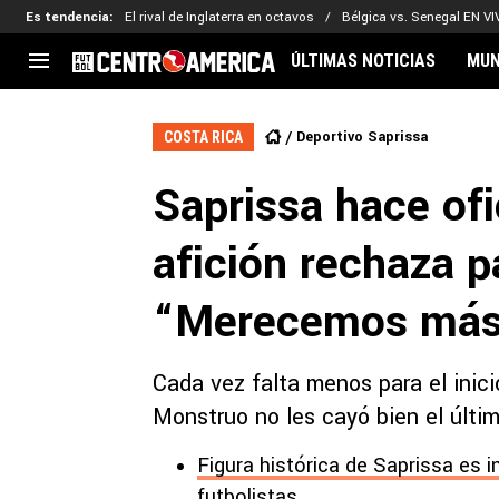
Es tendencia
:
El rival de Inglaterra en octavos
Bélgica vs. Senegal EN V
ÚLTIMAS NOTICIAS
MUN
CENTROAMÉRICA
CONCACAF
LEG
Deportivo Saprissa
COSTA RICA
Costa Rica
Copa Oro
Key
Saprissa hace ofi
Guatemala
Liga de Naciones
Ker
Honduras
Eliminatorias
Ada
afición rechaza p
El Salvador
Copa de Campeones
Nat
Panamá
Copa Centroamericana
“Merecemos más
Nicaragua
MLS
Cada vez falta menos para el inic
Monstruo no les cayó bien el últim
Figura histórica de Saprissa es i
futbolistas