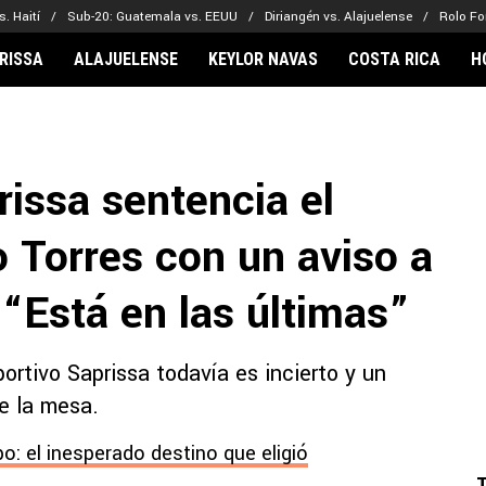
. Haití
Sub-20: Guatemala vs. EEUU
Diriangén vs. Alajuelense
Rolo Fo
RISSA
ALAJUELENSE
KEYLOR NAVAS
COSTA RICA
H
IONARIOS
CLUBES FCA
FÚTBOL INTE
lor Navas
Saprissa
Mundial 2026
issa sentencia el
vin Arriaga
Alajuelense
Noticias
lberto Carrasquilla
Herediano
Barcelona
 Torres con un aviso a
haniel Méndez-Laing
Comunicaciones
Real Madrid
Municipal
“Está en las últimas”
Olimpia
Motagua
ortivo Saprissa todavía es incierto y un
Real Estelí
e la mesa.
o: el inesperado destino que eligió