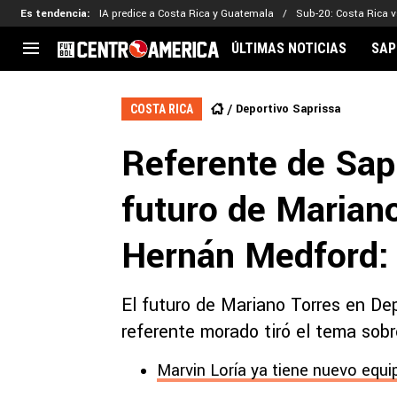
Es tendencia
:
IA predice a Costa Rica y Guatemala
Sub-20: Costa Rica vs
ÚLTIMAS NOTICIAS
SAP
CENTROAMÉRICA
CONCACAF
LEG
Deportivo Saprissa
COSTA RICA
Costa Rica
Copa Oro
Key
Referente de Sapr
Guatemala
Liga de Naciones
Ker
Honduras
Eliminatorias
Ada
futuro de Mariano
El Salvador
Copa de Campeones
Nat
Panamá
Copa Centroamericana
Hernán Medford: 
Nicaragua
MLS
El futuro de Mariano Torres en Dep
referente morado tiró el tema sobr
Marvin Loría ya tiene nuevo equip