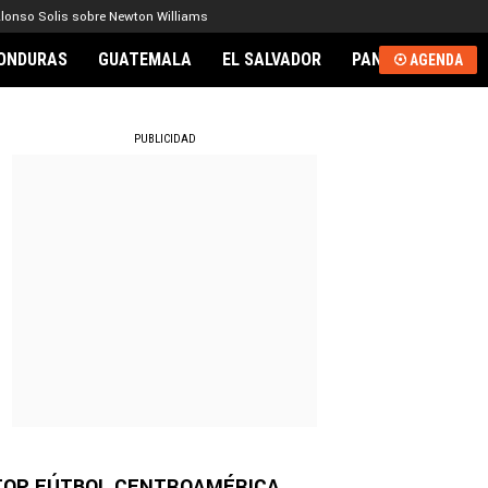
lonso Solis sobre Newton Williams
ONDURAS
GUATEMALA
EL SALVADOR
PANAMÁ
NICA
AGENDA
RNACIONAL
PUBLICIDAD
TOP FÚTBOL CENTROAMÉRICA