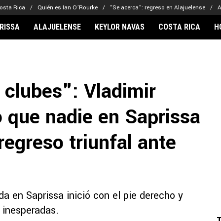
osta Rica
Quién es Ian O’Rourke
“Se acerca”: regreso en Alajuelense
A
RISSA
ALAJUELENSE
KEYLOR NAVAS
COSTA RICA
H
IONARIOS
CLUBES FCA
FÚTBOL INTE
lor Navas
Saprissa
Mundial 2026
 clubes": Vladimir
vin Arriaga
Alajuelense
Noticias
lberto Carrasquilla
Herediano
Barcelona
o que nadie en Saprissa
haniel Méndez-Laing
Comunicaciones
Real Madrid
Municipal
regreso triunfal ante
Olimpia
Motagua
Real Estelí
a en Saprissa inició con el pie derecho y
s inesperadas.