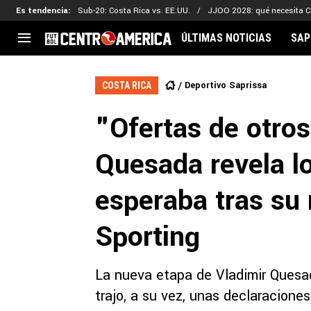
Es tendencia
:
Sub-20: Costa Rica vs. EE.UU.
JJOO 2028: qué necesita C
ÚLTIMAS NOTICIAS
SAP
CENTROAMÉRICA
CONCACAF
LEG
Deportivo Saprissa
COSTA RICA
Costa Rica
Copa Oro
Key
"Ofertas de otros
Guatemala
Liga de Naciones
Ker
Honduras
Eliminatorias
Ada
Quesada revela l
El Salvador
Copa de Campeones
Nat
Panamá
Copa Centroamericana
esperaba tras su 
Nicaragua
MLS
Sporting
La nueva etapa de Vladimir Quesad
trajo, a su vez, unas declaracione