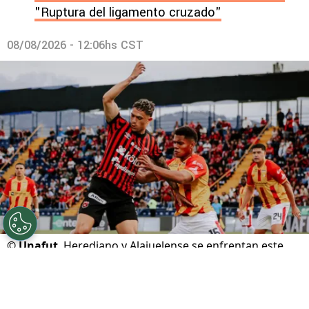
"Ruptura del ligamento cruzado"
08/08/2026 - 12:06hs CST
©
Unafut
Herediano y Alajuelense se enfrentan este
domingo en el Carlos Alvarado.
Por
Gustavo Pando