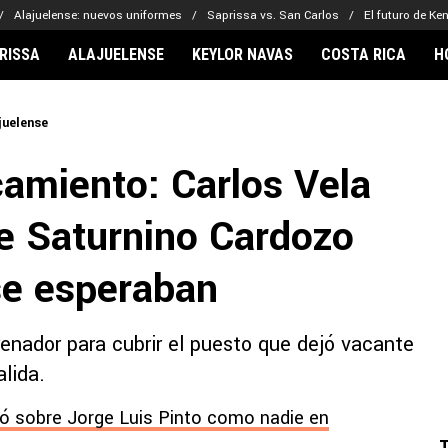
Alajuelense: nuevos uniformes
Saprissa vs. San Carlos
El futuro de Ke
RISSA
ALAJUELENSE
KEYLOR NAVAS
COSTA RICA
H
IONARIOS
CLUBES FCA
FÚTBOL INTE
juelense
lor Navas
Saprissa
Mundial 2026
camiento: Carlos Vela
vin Arriaga
Alajuelense
Noticias
lberto Carrasquilla
Herediano
Barcelona
re Saturnino Cardozo
haniel Méndez-Laing
Comunicaciones
Real Madrid
Municipal
se esperaban
Olimpia
Motagua
enador para cubrir el puesto que dejó vacante
Real Estelí
lida.
ló sobre Jorge Luis Pinto como nadie en