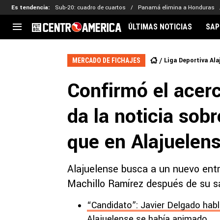
Es tendencia
:
Sub-20: cuadro de cuartos
Panamá elimina a Honduras
ÚLTIMAS NOTICIAS
SAP
CENTROAMÉRICA
CONCACAF
LEG
Liga Deportiva Ala
MERCADO DE FICHAJES
Costa Rica
Copa Oro
Key
Confirmó el acer
Guatemala
Liga de Naciones
Ker
Honduras
Eliminatorias
Ada
da la noticia sob
El Salvador
Copa de Campeones
Nat
Panamá
Copa Centroamericana
que en Alajuelen
Nicaragua
MLS
Alajuelense busca a un nuevo entr
Machillo Ramírez después de su sa
“Candidato”: Javier Delgado hab
Alajuelense se había animado