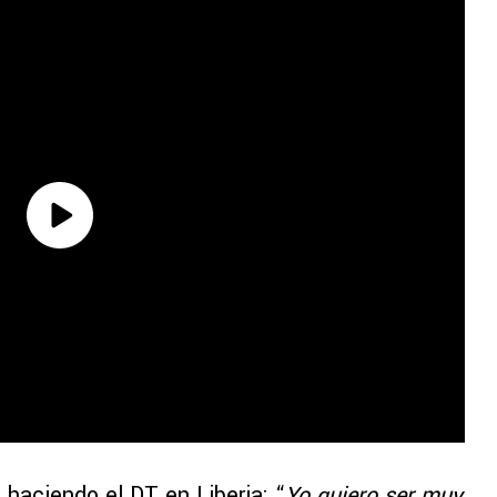
 haciendo el DT en Liberia: “
Yo quiero ser muy