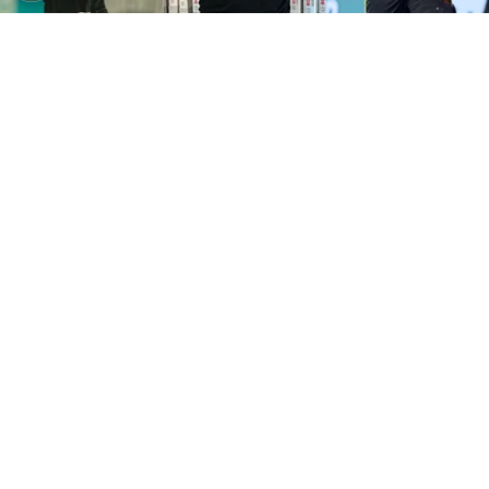
©
Instagram
Gabas eligió entre Cisneros y Marcel.
Por
Gustavo Pando
Sigue a FCA en Google!
Este domingo se jugará un nuevo clásico
provincial entre la
Liga Deportiva Alajuelense
y
Herediano
, un partido que siempre genera
debates y comparaciones. En esta ocasión, el
ídolo manudo
Pablo Gabas
fue puesto a prueba
ya que tuvo que elegir a su
11 ideal