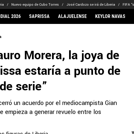
ria
Nuevo equipo de Cubo Torres
José Cardozo se irá de Liberia
FIFA “
DIAL 2026
SAPRISSA
ALAJUELENSE
KEYLOR NAVAS
IONARIOS
CLUBES FCA
FÚTBOL INTE
a
lor Navas
Saprissa
Mundial 2026
uro Morera, la joya de
vin Arriaga
Alajuelense
Noticias
lberto Carrasquilla
Herediano
Barcelona
issa estaría a punto de
haniel Méndez-Laing
Comunicaciones
Real Madrid
Municipal
 de serie”
Olimpia
Motagua
cerró un acuerdo por el mediocampista Gian
Real Estelí
e empieza a generar revuelo entre los