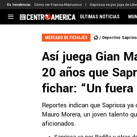
Es tendencia
:
Cómo ver Francia-Marruecos
Saprissa va por joya de Libe
ÚLTIMAS NOTICIAS
MUN
CENTROAMÉRICA
CONCACAF
LEG
Deportivo Sapriss
MERCADO DE FICHAJES
Costa Rica
Copa Oro
Key
Así juega Gian Ma
Guatemala
Liga de Naciones
Ker
Honduras
Eliminatorias
Ada
20 años que Sapr
El Salvador
Copa de Campeones
Nat
Panamá
Copa Centroamericana
fichar: “Un fuera
Nicaragua
MLS
Reportes indican que Saprissa ya 
Mauro Morera, un joven talento qu
aficionados.