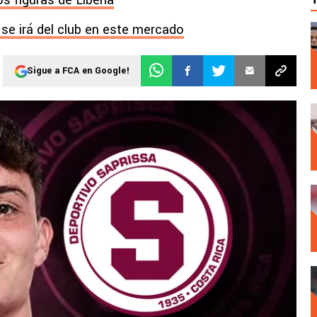
os figuras de Liberia
 se irá del club en este mercado
Sigue a FCA en Google!