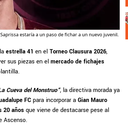
Saprissa estaría a un paso de fichar a un nuevo juvenil.
la
estrella 41
en el
Torneo Clausura 2026
,
r sus piezas en el
mercado de fichajes
antilla.
La Cueva del Monstruo”
, la directiva morada ya
adalupe FC
para incorporar a
Gian Mauro
s 20 años
que viene de destacarse pese al
de Ascenso.