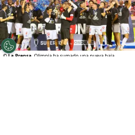
©
La Prensa
Olimpia ha sumado una nueva baja.
Por
Maximiliano Mansilla
Sigue a FCA en Google!
El ambiente de fiesta en el
Olimpia
duró muy
poco. Apenas unas horas después de celebrar