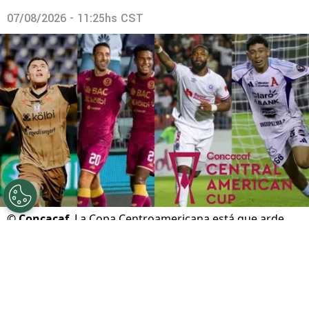
07/08/2026 - 11:25hs CST
©
Concacaf
La Copa Centroamericana está que arde.
Por
Gustavo Pando
Sigue a FCA en Google!