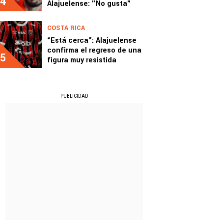
4
Alajuelense: "No gusta"
COSTA RICA
“Está cerca”: Alajuelense
confirma el regreso de una
5
figura muy resistida
PUBLICIDAD