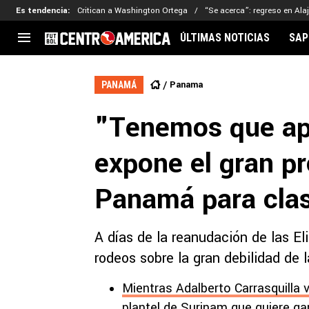
Es tendencia
:
Critican a Washington Ortega
“Se acerca”: regreso en Ala
ÚLTIMAS NOTICIAS
SAP
CENTROAMÉRICA
CONCACAF
LEG
Panama
PANAMÁ
Costa Rica
Copa Oro
Key
"Tenemos que apr
Guatemala
Liga de Naciones
Ker
Honduras
Eliminatorias
Ada
expone el gran p
El Salvador
Copa de Campeones
Nat
Panamá
Copa Centroamericana
Panamá para clas
Nicaragua
MLS
A días de la reanudación de las Eli
rodeos sobre la gran debilidad de
Mientras Adalberto Carrasquilla v
plantel de Surinam que quiere ga