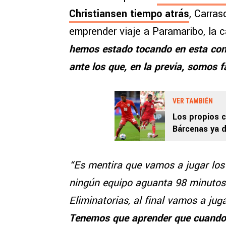
Christiansen tiempo atrás
, Carras
emprender viaje a Paramaribo, la 
hemos estado tocando en esta conc
ante los que, en la previa, somos f
VER TAMBIÉN
Los propios 
Bárcenas ya d
Panamá tiene
“Es mentira que vamos a jugar lo
ningún equipo aguanta 98 minutos 
Eliminatorias, al final vamos a juga
Tenemos que aprender que cuando h