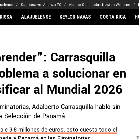
juelense
Saprissa vs. Alianza FC
Alonso Solis sobre Newton Williams
RISSA
ALAJUELENSE
KEYLOR NAVAS
COSTA RICA
H
IONARIOS
CLUBES FCA
FÚTBOL INTE
lor Navas
Saprissa
Mundial 2026
ender": Carrasquilla
vin Arriaga
Alajuelense
Noticias
lberto Carrasquilla
Herediano
Barcelona
roblema a solucionar en
haniel Méndez-Laing
Comunicaciones
Real Madrid
Municipal
ificar al Mundial 2026
Olimpia
Motagua
minatorias, Adalberto Carrasquilla habló sin
Real Estelí
 la Selección de Panamá.
ale 3.8 millones de euros, esto cuesta todo el
narle a Panamá en las Eliminatorias