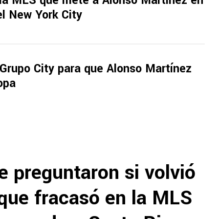
la MLS que mete a Alonso Martínez en
del New York City
 Grupo City para que Alonso Martínez
opa
e preguntaron si volvió
rque fracasó en la MLS