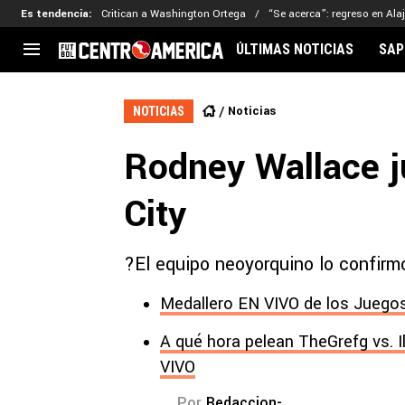
Es tendencia
:
Critican a Washington Ortega
“Se acerca”: regreso en Ala
ÚLTIMAS NOTICIAS
SAP
CENTROAMÉRICA
CONCACAF
LEG
Noticias
NOTICIAS
Costa Rica
Copa Oro
Key
Rodney Wallace j
Guatemala
Liga de Naciones
Ker
Honduras
Eliminatorias
Ada
City
El Salvador
Copa de Campeones
Nat
Panamá
Copa Centroamericana
?El equipo neoyorquino lo confirmó
Nicaragua
MLS
Medallero EN VIVO de los Juegos
A qué hora pelean TheGrefg vs. I
VIVO
Por
Redaccion-