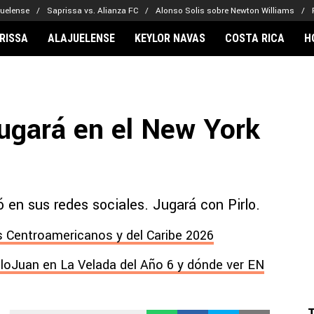
juelense
Saprissa vs. Alianza FC
Alonso Solis sobre Newton Williams
RISSA
ALAJUELENSE
KEYLOR NAVAS
COSTA RICA
H
IONARIOS
CLUBES FCA
FÚTBOL INTE
lor Navas
Saprissa
Mundial 2026
ugará en el New York
vin Arriaga
Alajuelense
Noticias
lberto Carrasquilla
Herediano
Barcelona
haniel Méndez-Laing
Comunicaciones
Real Madrid
Municipal
 en sus redes sociales. Jugará con Pirlo.
Olimpia
Motagua
 Centroamericanos y del Caribe 2026
Real Estelí
lloJuan en La Velada del Año 6 y dónde ver EN