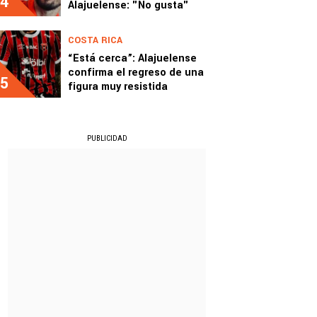
4
Alajuelense: "No gusta"
COSTA RICA
“Está cerca”: Alajuelense
confirma el regreso de una
5
figura muy resistida
PUBLICIDAD