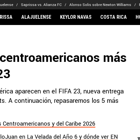
juelense
Saprissa vs. Alianza FC
Alonso Solis sobre Newton Williams
RISSA
ALAJUELENSE
KEYLOR NAVAS
COSTA RICA
H
IONARIOS
CLUBES FCA
FÚTBOL INTE
lor Navas
Saprissa
Mundial 2026
s centroamericanos más
vin Arriaga
Alajuelense
Noticias
lberto Carrasquilla
Herediano
Barcelona
23
haniel Méndez-Laing
Comunicaciones
Real Madrid
Municipal
érica aparecen en el FIFA 23, nueva entrega
Olimpia
ts. A continuación, repasaremos los 5 más
Motagua
Real Estelí
 Centroamericanos y del Caribe 2026
lloJuan en La Velada del Año 6 y dónde ver EN