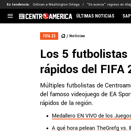
Es tendencia
:
Critican a Washington Ortega
“Se acerca”: regreso en Ala
ÚLTIMAS NOTICIAS
SAP
CENTROAMÉRICA
CONCACAF
LEG
Noticias
FIFA 23
Costa Rica
Copa Oro
Key
Los 5 futbolista
Guatemala
Liga de Naciones
Ker
Honduras
Eliminatorias
Ada
rápidos del FIFA 
El Salvador
Copa de Campeones
Nat
Panamá
Copa Centroamericana
Múltiples futbolistas de Centroam
Nicaragua
MLS
del famoso videojuego de EA Spor
rápidos de la región.
Medallero EN VIVO de los Juegos
A qué hora pelean TheGrefg vs. I