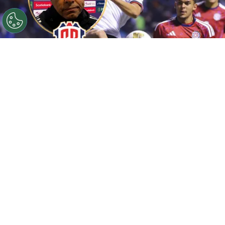
©
La Lista / FCRF.
México derrotó a Costa Rica con un
hombre menos.
Por
Geronimo Heller
Sigue a FCA en Google!
La
Selección de Costa Rica Sub-20
recibió un
duro golpe la noche del lunes 27 de julio
al