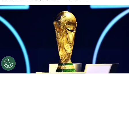
©
Getty.
El trofeo más codiciado de todos.
Por
Geronimo Heller
Sigue a FCA en Google!