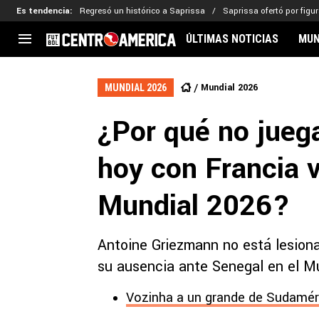
Es tendencia
:
Regresó un histórico a Saprissa
Saprissa ofertó por figu
ÚLTIMAS NOTICIAS
MUN
CENTROAMÉRICA
CONCACAF
LEG
Mundial 2026
MUNDIAL 2026
Costa Rica
Copa Oro
Key
¿Por qué no jueg
Guatemala
Liga de Naciones
Ker
Honduras
Eliminatorias
Ada
hoy con Francia v
El Salvador
Copa de Campeones
Nat
Panamá
Copa Centroamericana
Mundial 2026?
Nicaragua
MLS
Antoine Griezmann no está lesion
su ausencia ante Senegal en el M
Vozinha a un grande de Sudaméri