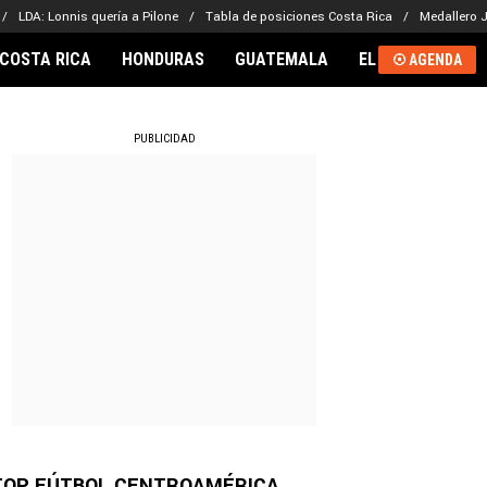
LDA: Lonnis quería a Pilone
Tabla de posiciones Costa Rica
Medallero 
COSTA RICA
HONDURAS
GUATEMALA
EL SALVADOR
AGENDA
RNACIONAL
PUBLICIDAD
TOP FÚTBOL CENTROAMÉRICA