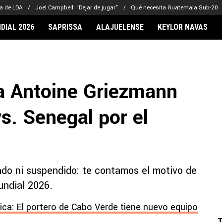
ra de LDA
Joel Campbell: “Dejar de jugar”
Qué necesita Guatemala Sub-20
DIAL 2026
SAPRISSA
ALAJUELENSE
KEYLOR NAVAS
IONARIOS
CLUBES FCA
FÚTBOL INTE
lor Navas
Saprissa
Mundial 2026
a Antoine Griezmann
vin Arriaga
Alajuelense
Noticias
lberto Carrasquilla
Herediano
Barcelona
s. Senegal por el
haniel Méndez-Laing
Comunicaciones
Real Madrid
Municipal
Olimpia
Motagua
ado ni suspendido: te contamos el motivo de
Real Estelí
undial 2026.
ca: El portero de Cabo Verde tiene nuevo equipo