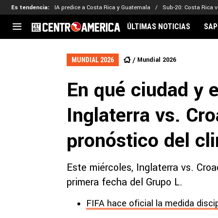
Es tendencia
:
IA predice a Costa Rica y Guatemala
Sub-20: Costa Rica vs
ÚLTIMAS NOTICIAS
SAP
CENTROAMÉRICA
CONCACAF
LEG
Mundial 2026
MUNDIAL 2026
Costa Rica
Copa Oro
Key
En qué ciudad y 
Guatemala
Liga de Naciones
Ker
Honduras
Eliminatorias
Ada
Inglaterra vs. Cr
El Salvador
Copa de Campeones
Nat
Panamá
Copa Centroamericana
pronóstico del cl
Nicaragua
MLS
Este miércoles, Inglaterra vs. Cro
primera fecha del Grupo L.
FIFA hace oficial la medida disci