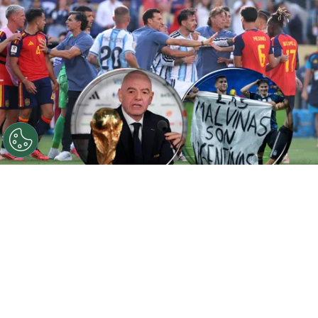
©
Getty Images
FIFA ya tomó una decisión.
Por
Gustavo Pando
Sigue a FCA en Google!