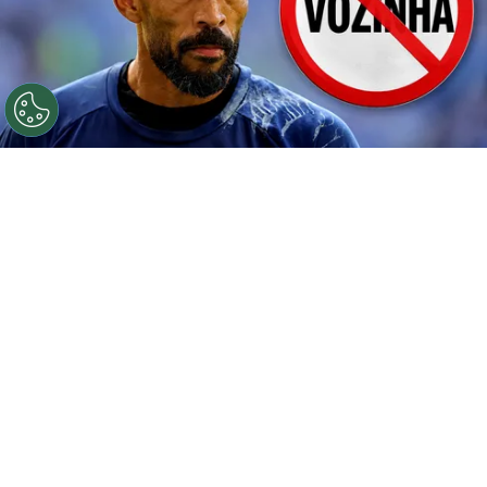
©
Getty.
Prohibido Vozinha.
Por
Geronimo Heller
Sigue a FCA en Google!
Vozinha
todavía no llegó a
Chile
para
completar
su incorporación a Colo Colo
y ya
apareció un inconveniente inesperado. El