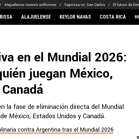
Alajuelense: nuevos uniformes
Saprissa vs. San Carlos
El futuro de Ke
RISSA
ALAJUELENSE
KEYLOR NAVAS
COSTA RICA
H
IONARIOS
CLUBES FCA
FÚTBOL INTE
lor Navas
Saprissa
Mundial 2026
iva en el Mundial 2026:
vin Arriaga
Alajuelense
Noticias
lberto Carrasquilla
Herediano
Barcelona
quién juegan México,
haniel Méndez-Laing
Comunicaciones
Real Madrid
Municipal
y Canadá
Olimpia
Motagua
 la fase de eliminación directa del Mundial
Real Estelí
s de México, Estados Unidos y Canadá.
plinaria contra Argentina tras el Mundial 2026