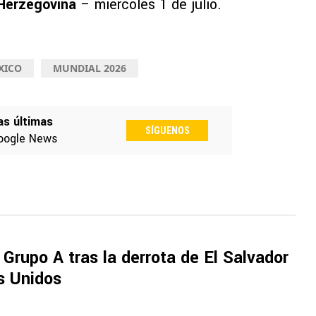
 Herzegovina
– miércoles 1 de julio.
XICO
MUNDIAL 2026
as últimas
SÍGUENOS
oogle News
 Grupo A tras la derrota de El Salvador
s Unidos