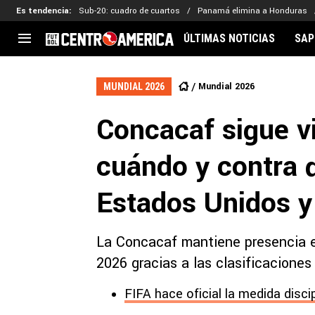
Es tendencia
:
Sub-20: cuadro de cuartos
Panamá elimina a Honduras
ÚLTIMAS NOTICIAS
SAP
CENTROAMÉRICA
CONCACAF
LEG
Mundial 2026
MUNDIAL 2026
Costa Rica
Copa Oro
Key
Concacaf sigue v
Guatemala
Liga de Naciones
Ker
Honduras
Eliminatorias
Ada
cuándo y contra 
El Salvador
Copa de Campeones
Nat
Panamá
Copa Centroamericana
Estados Unidos 
Nicaragua
MLS
La Concacaf mantiene presencia en
2026 gracias a las clasificacione
FIFA hace oficial la medida disci