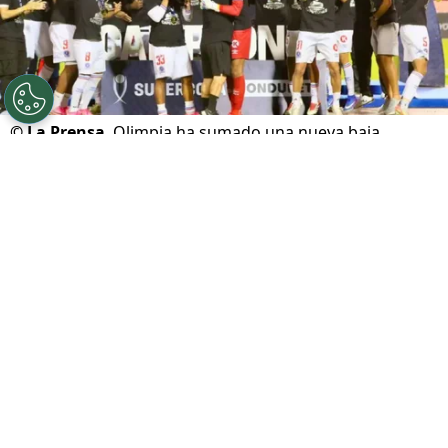
©
La Prensa
Olimpia ha sumado una nueva baja.
Por
Maximiliano Mansilla
Sigue a FCA en Google!
El ambiente de fiesta en el
Olimpia
duró muy
poco. Apenas unas horas después de celebrar
la conquista de la Supercopa de Honduras, el
equipo merengue sufrió un duro golpe de