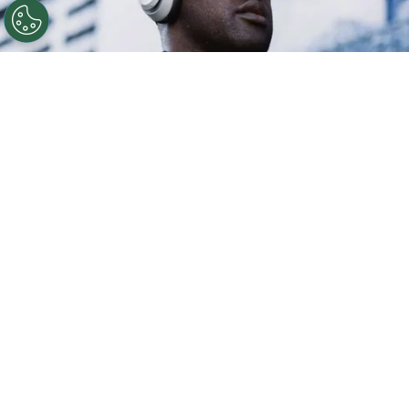
©
Inter San Carlos.
Los recién ascendidos cayeron en
la Vieja Metrópoli.
Por
Geronimo Heller
Sigue a FCA en Google!
Joel Campbell
tuvo un debut complicado con
Inter San Carlos
. El recién ascendido perdió
3-