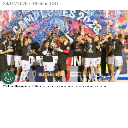
24/07/2026 - 18:56hs CST
©
La Prensa
Olimpia ha sumado una nueva baja.
Por
Maximiliano Mansilla
Sigue a FCA en Google!