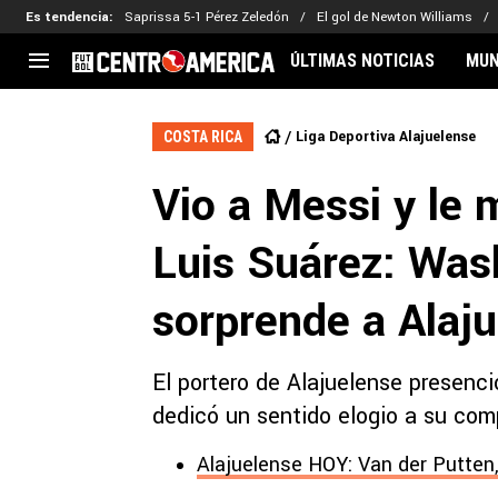
Es tendencia
:
Saprissa 5-1 Pérez Zeledón
El gol de Newton Williams
ÚLTIMAS NOTICIAS
MUN
CENTROAMÉRICA
CONCACAF
LEG
Liga Deportiva Alajuelense
COSTA RICA
Costa Rica
Copa Oro
Key
Vio a Messi y le
Guatemala
Liga de Naciones
Ker
Honduras
Eliminatorias
Ada
Luis Suárez: Was
El Salvador
Copa de Campeones
Nat
Panamá
Copa Centroamericana
sorprende a Alaj
Nicaragua
MLS
El portero de Alajuelense presenci
dedicó un sentido elogio a su com
Alajuelense HOY: Van der Putten