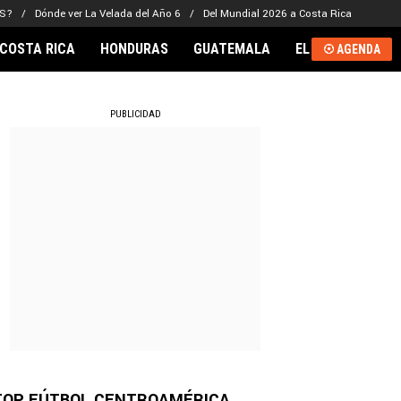
LS?
Dónde ver La Velada del Año 6
Del Mundial 2026 a Costa Rica
COSTA RICA
HONDURAS
GUATEMALA
EL SALVADOR
AGENDA
RNACIONAL
PUBLICIDAD
TOP FÚTBOL CENTROAMÉRICA