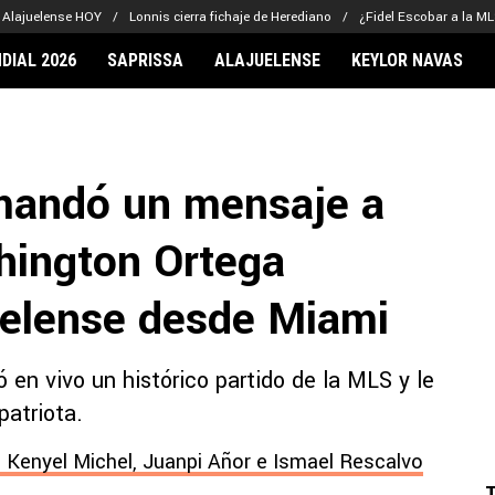
Alajuelense HOY
Lonnis cierra fichaje de Herediano
¿Fidel Escobar a la M
DIAL 2026
SAPRISSA
ALAJUELENSE
KEYLOR NAVAS
IONARIOS
CLUBES FCA
FÚTBOL INTE
lor Navas
Saprissa
Mundial 2026
 mandó un mensaje a
vin Arriaga
Alajuelense
Noticias
lberto Carrasquilla
Herediano
Barcelona
hington Ortega
haniel Méndez-Laing
Comunicaciones
Real Madrid
Municipal
uelense desde Miami
Olimpia
Motagua
ó en vivo un histórico partido de la MLS y le
Real Estelí
patriota.
, Kenyel Michel, Juanpi Añor e Ismael Rescalvo