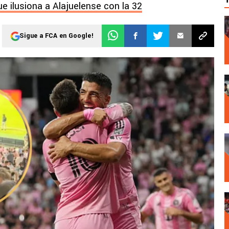
ue ilusiona a Alajuelense con la 32
Sigue a FCA en Google!