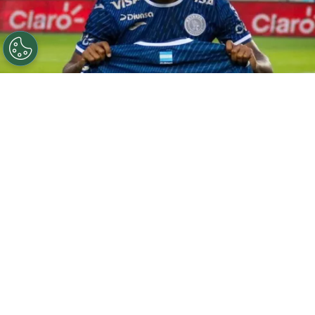
Jorge Serrano previo a un encuentro con Motagua en la
Liga Nacional. Foto: La Prensa.
Por
José Rodas
Sigue a FCA en Google!
Motagua
es un club que siempre se enfoca en
contar con los mejores jugadores, torneo tras
torneo. Para este
Clausura 2026
, formaron una