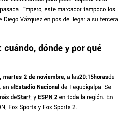
ón pasada. Empero, este marcador tampoco los
e Diego Vázquez en pos de llegar a su tercera
 cuándo, dónde y por qué
, martes 2 de noviembre
, a las
20:15horas
de
, en el
Estadio Nacional
de Tegucigalpa. Se
más de
Star+
y
ESPN 2
en toda la región. En
N, Fox Sports y Fox Sports 2.