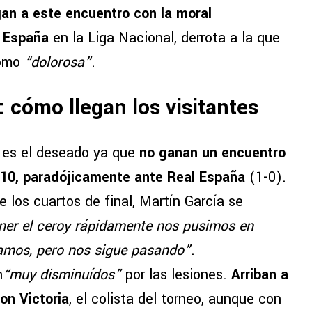
gan a este encuentro con la moral
l España
en la Liga Nacional, derrota a la que
como
“dolorosa”
.
 cómo llegan los visitantes
 es el deseado ya que
no ganan un encuentro
 10, paradójicamente ante Real España
(1-0).
e los cuartos de final, Martín García se
ner el ceroy rápidamente nos pusimos en
jamos, pero nos sigue pasando”
.
n
“muy disminuídos”
por las lesiones.
Arriban a
on Victoria
, el colista del torneo, aunque con