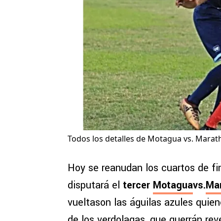
Todos los detalles de Motagua vs. Mara
Hoy se reanudan los cuartos de fi
disputará el
tercer
Motagua
vs.
Ma
vueltason las águilas azules quien
de los verdolagas, que querrán rev