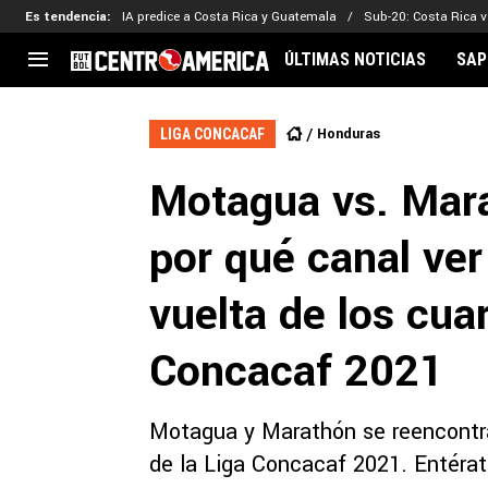
Es tendencia
:
IA predice a Costa Rica y Guatemala
Sub-20: Costa Rica vs
ÚLTIMAS NOTICIAS
SAP
CENTROAMÉRICA
CONCACAF
LEG
Honduras
LIGA CONCACAF
Costa Rica
Copa Oro
Key
Motagua vs. Mara
Guatemala
Liga de Naciones
Ker
Honduras
Eliminatorias
Ada
por qué canal ver
El Salvador
Copa de Campeones
Nat
Panamá
Copa Centroamericana
vuelta de los cuar
Nicaragua
MLS
Concacaf 2021
Motagua y Marathón se reencontrar
de la Liga Concacaf 2021. Entérate