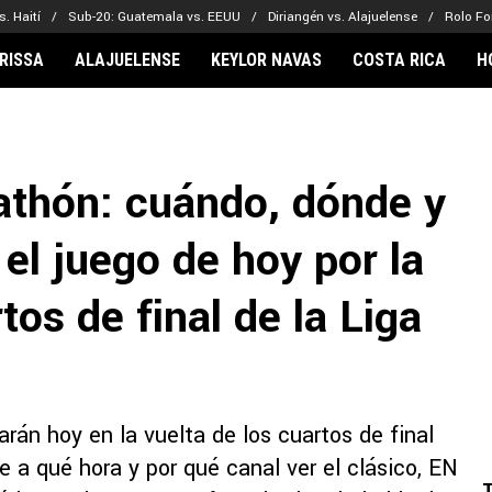
. Haití
Sub-20: Guatemala vs. EEUU
Diriangén vs. Alajuelense
Rolo Fo
RISSA
ALAJUELENSE
KEYLOR NAVAS
COSTA RICA
H
IONARIOS
CLUBES FCA
FÚTBOL INTE
lor Navas
Saprissa
Mundial 2026
thón: cuándo, dónde y
vin Arriaga
Alajuelense
Noticias
lberto Carrasquilla
Herediano
Barcelona
 el juego de hoy por la
haniel Méndez-Laing
Comunicaciones
Real Madrid
Municipal
tos de final de la Liga
Olimpia
Motagua
Real Estelí
án hoy en la vuelta de los cuartos de final
 a qué hora y por qué canal ver el clásico, EN