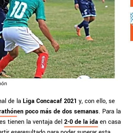
thón
nal de la
Liga Concacaf 2021
y, con ello, se
rathón
en poco más de dos semanas
. Para la
es tienen la ventaja del
2-0 de la ida
en casa
ertir eseresultado para poder superar esta