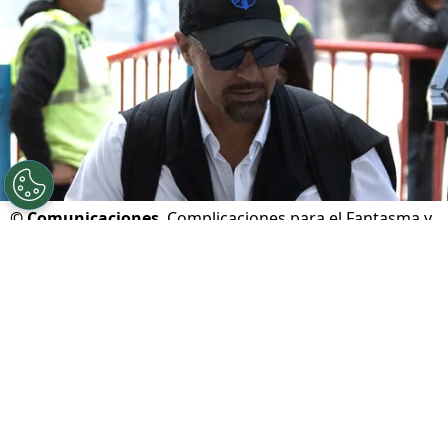
©
Comunicaciones
Complicaciones para el Fantasma y
los cremas
Por
Javier Pineda
Sigue a FCA en Google!
Comunicaciones
pondrá en marcha su camino