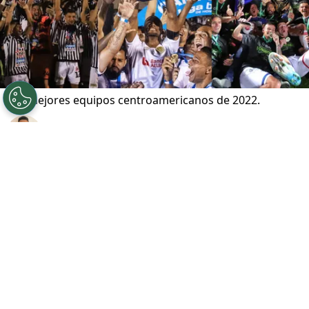
Los mejores equipos centroamericanos de 2022.
Por
Maximiliano Mansilla
Sigue a FCA en Google!
El año 2022 rebozó de intensidaden el fútbol
de
Centroamérica
, con campeonatos muy
cerrados y disputadoshasta el final.En
Costa