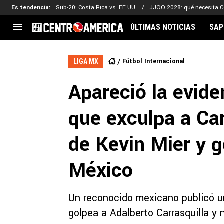
Es tendencia
:
Sub-20: Costa Rica vs. EE.UU.
JJOO 2028: qué necesita C
ÚLTIMAS NOTICIAS
SAP
CENTROAMÉRICA
CONCACAF
LEG
Fútbol Internacional
LIGA MX
Costa Rica
Copa Oro
Key
Apareció la eviden
Guatemala
Liga de Naciones
Ker
Honduras
Eliminatorias
Ada
que exculpa a Car
El Salvador
Copa de Campeones
Nat
Panamá
Copa Centroamericana
de Kevin Mier y g
Nicaragua
MLS
México
Un reconocido mexicano publicó un
golpea a Adalberto Carrasquilla y n