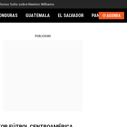
lonso Solis sobre Newton Williams
ONDURAS
GUATEMALA
EL SALVADOR
PANAMÁ
NICA
AGENDA
RNACIONAL
PUBLICIDAD
TOP FÚTBOL CENTROAMÉRICA