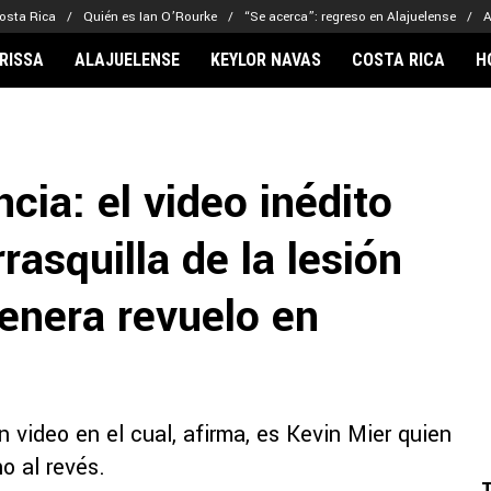
osta Rica
Quién es Ian O’Rourke
“Se acerca”: regreso en Alajuelense
A
RISSA
ALAJUELENSE
KEYLOR NAVAS
COSTA RICA
H
IONARIOS
CLUBES FCA
FÚTBOL INTE
lor Navas
Saprissa
Mundial 2026
cia: el video inédito
vin Arriaga
Alajuelense
Noticias
lberto Carrasquilla
Herediano
Barcelona
rasquilla de la lesión
haniel Méndez-Laing
Comunicaciones
Real Madrid
Municipal
enera revuelo en
Olimpia
Motagua
Real Estelí
 video en el cual, afirma, es Kevin Mier quien
o al revés.