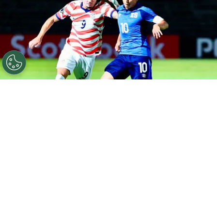
©
FESFUT
La Selecta volvió a perder y se complica en el
Premundial Sub-20.
Por
Maximiliano Mansilla
Sigue a FCA en Google!
Este martes 28 de julio, la segunda fecha en el