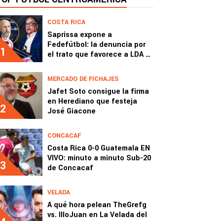
COSTA RICA
Saprissa expone a
Fedefútbol: la denuncia por
1
el trato que favorece a LDA y
Herediano
MERCADO DE FICHAJES
Jafet Soto consigue la firma
en Herediano que festeja
2
José Giacone
CONCACAF
Costa Rica 0-0 Guatemala EN
VIVO: minuto a minuto Sub-20
3
de Concacaf
VELADA
A qué hora pelean TheGrefg
vs. IlloJuan en La Velada del