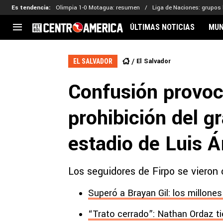
Es tendencia
:
Olimpia 1-0 Motagua: resumen
Liga de Naciones: grupos 
ÚLTIMAS NOTICIAS
MUN
CENTROAMÉRICA
CONCACAF
LEG
El Salvador
EL SALVADOR
Costa Rica
Copa Oro
Key
Confusión provoc
Guatemala
Liga de Naciones
Ker
Honduras
Eliminatorias
Ada
prohibición del gr
El Salvador
Copa de Campeones
Nat
Panamá
Copa Centroamericana
estadio de Luis Á
Nicaragua
MLS
Los seguidores de Firpo se vieron
Superó a Brayan Gil: los millone
“Trato cerrado”: Nathan Ordaz t