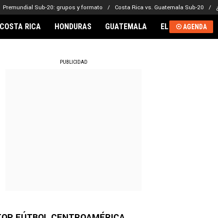
Premundial Sub-20: grupos y formato
Costa Rica vs. Guatemala Sub-20
COSTA RICA
HONDURAS
GUATEMALA
EL SALVADOR
AGENDA
RNACIONAL
PUBLICIDAD
TOP FÚTBOL CENTROAMÉRICA