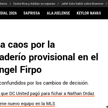
listos
Costa Rica y Adidas se separan
Jafet Soto habló sobre Brannon
DIAL 2026
SAPRISSA
ALAJUELENSE
KEYLOR NAVAS
IONARIOS
CLUBES FCA
FÚTBOL INTE
lor Navas
Saprissa
Mundial 2026
a caos por la
vin Arriaga
Alajuelense
Noticias
lberto Carrasquilla
Herediano
Barcelona
aderío provisional en el
haniel Méndez-Laing
Comunicaciones
Real Madrid
Municipal
ngel Firpo
Olimpia
Motagua
 confundidos por los cambios de decisión.
Real Estelí
s que DC United pagó para fichar a Nathan Ordaz
iene nuevo equipo en la MLS