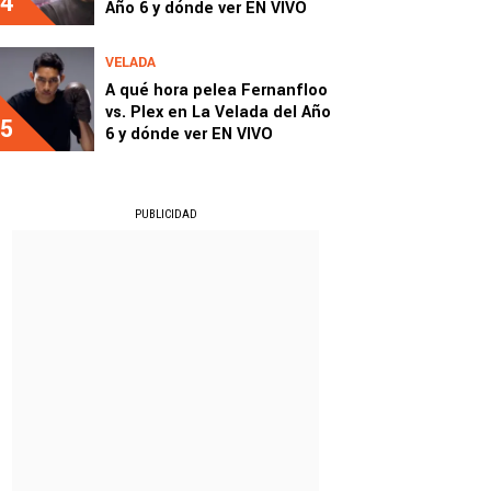
4
Año 6 y dónde ver EN VIVO
VELADA
A qué hora pelea Fernanfloo
vs. Plex en La Velada del Año
5
6 y dónde ver EN VIVO
PUBLICIDAD