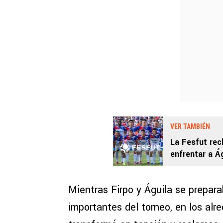
VER TAMBIÉN
La Fesfut rec
enfrentar a Ág
2026 de El Sa
Mientras Firpo y Águila se prepar
importantes del torneo, en los alr