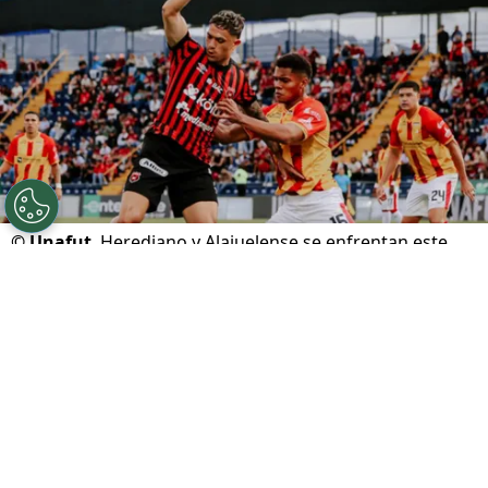
©
Unafut
Herediano y Alajuelense se enfrentan este
domingo en el Carlos Alvarado.
Por
Gustavo Pando
Sigue a FCA en Google!
Club Sport Herediano
y
Liga Deportiva