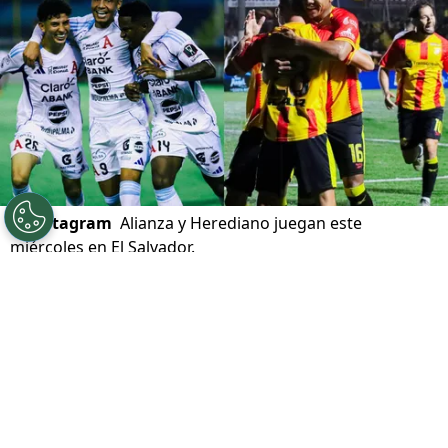
©
Instagram
Alianza y Herediano juegan este
miércoles en El Salvador.
Por
Gustavo Pando
Sigue a FCA en Google!
Alianza FC y Herediano
se enfrentan por la