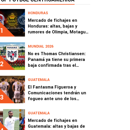
HONDURAS
Mercado de fichajes en
Honduras: altas, bajas y
1
rumores de Olimpia, Motagua
y Real España
MUNDIAL 2026
No es Thomas Christiansen:
Panamá ya tiene su primera
2
baja confirmada tras el
Mundial 2026
GUATEMALA
El Fantasma Figueroa y
Comunicaciones tendrán un
3
fogueo ante uno de los
grandes de Concacaf
GUATEMALA
Mercado de fichajes en
Guatemala: altas y bajas de