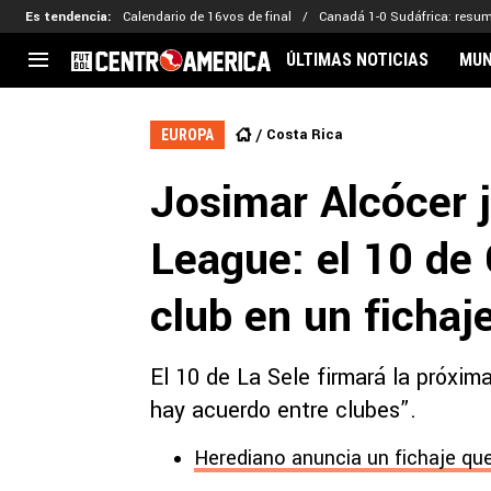
Es tendencia
:
Calendario de 16vos de final
Canadá 1-0 Sudáfrica: resu
ÚLTIMAS NOTICIAS
MUN
CENTROAMÉRICA
CONCACAF
LEG
Costa Rica
EUROPA
Costa Rica
Copa Oro
Key
Josimar Alcócer 
Guatemala
Liga de Naciones
Ker
Honduras
Eliminatorias
Ada
League: el 10 de
El Salvador
Copa de Campeones
Nat
Panamá
Copa Centroamericana
club en un fichaj
Nicaragua
MLS
El 10 de La Sele firmará la próxi
hay acuerdo entre clubes”.
Herediano anuncia un fichaje que