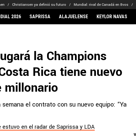
men
Christiansen ya definió su futuro
Mundial: rival de Canadá en 8vos
DIAL 2026
SAPRISSA
ALAJUELENSE
KEYLOR NAVAS
IONARIOS
CLUBES FCA
FÚTBOL INTE
lor Navas
Saprissa
Mundial 2026
jugará la Champions
vin Arriaga
Alajuelense
Noticias
lberto Carrasquilla
Herediano
Barcelona
 Costa Rica tiene nuevo
haniel Méndez-Laing
Comunicaciones
Real Madrid
Municipal
e millonario
Olimpia
Motagua
ma semana el contrato con su nuevo equipo: “Ya
Real Estelí
 estuvo en el radar de Saprissa y LDA