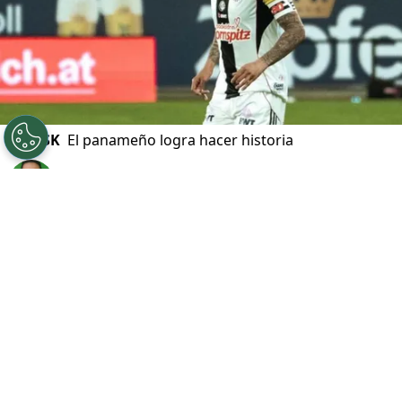
©
LASK
El panameño logra hacer historia
Por
Javier Pineda
Sigue a FCA en Google!
El
fútbol panameño
celebra un nuevo logro
internacional gracias al defensor
Andrés
Andrade
, quien se proclamó
campeón de la