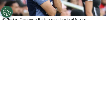
©
Getty.
Fernando Batista mira hacia el futuro.
Por
Geronimo Heller
Sigue a FCA en Google!
El principal objetivo de
Fernando Batista
como
entrenador de la
Selección de Costa Rica
es
reencauzar el proceso de
recambio
generacional
que se había puesto en marcha
durante la etapa de
Gustavo Alfaro
y que