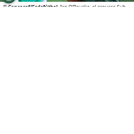
©
Concacaf/Fedefútbol
Ian O’Rourke, el arquero Sub-
20 de Costa Rica.
Por
Gustavo Pando
Sigue a FCA en Google!
Ian O’Rourke
tenía claro que quería ejecutar
uno de los penales más importantes en la
historia reciente del fútbol juvenil
costarricense. Mientras Haití preparaba su
lanzamiento anterior, el arquero de la Sele ya
estaba concentrado en el remate que podía