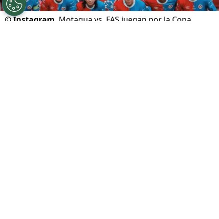
©
Instagram
Motagua vs. FAS juegan por la Copa
Centroamericana.
Por
Gustavo Pando
Sigue a FCA en Google!
Motagua
recibirá a
FAS
por la segunda jornada
del Grupo D de la
Copa Centroamericana 2026
.
El Ciclón Azul buscará prolongar su gran
comienzo después de golear en Belice,
mientras que el conjunto salvadoreño hará su
debut en esta edición del torneo.