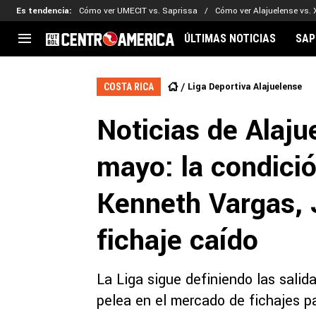
Es tendencia
:
Cómo ver UMECIT vs. Saprissa
Cómo ver Alajuelense vs. 
ÚLTIMAS NOTICIAS
SAP
CENTROAMÉRICA
CONCACAF
LEG
Liga Deportiva Alajuelense
COSTA RICA
Costa Rica
Copa Oro
Key
Noticias de Alaj
Guatemala
Liga de Naciones
Ker
Honduras
Eliminatorias
Ada
mayo: la condició
El Salvador
Copa de Campeones
Nat
Panamá
Copa Centroamericana
Kenneth Vargas, 
Nicaragua
MLS
fichaje caído
La Liga sigue definiendo las salid
pelea en el mercado de fichajes p