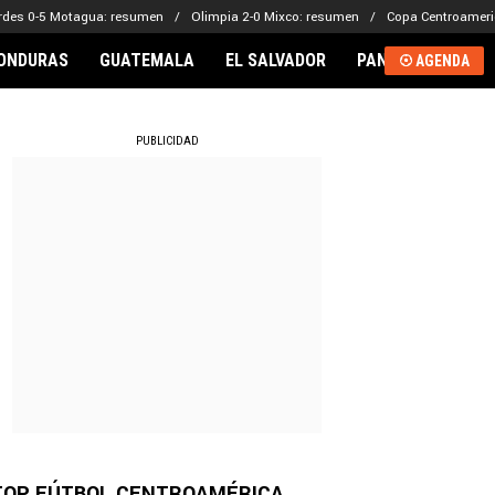
rdes 0-5 Motagua: resumen
Olimpia 2-0 Mixco: resumen
Copa Centroameri
ONDURAS
GUATEMALA
EL SALVADOR
PANAMÁ
NICA
AGENDA
RNACIONAL
PUBLICIDAD
TOP FÚTBOL CENTROAMÉRICA