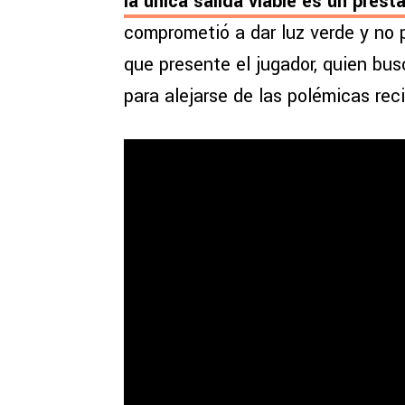
la única salida viable es un prést
comprometió a dar luz verde y no p
que presente el jugador, quien bus
para alejarse de las polémicas rec