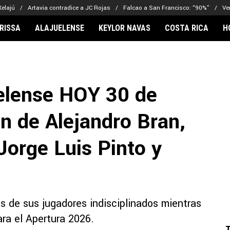
Xelajú
Artavia contradice a JC Rojas
Falcao a San Francisco: “90%”
Ve
RISSA
ALAJUELENSE
KEYLOR NAVAS
COSTA RICA
H
IONARIOS
CLUBES FCA
FÚTBOL INTE
lor Navas
Saprissa
Mundial 2026
uelense HOY 30 de
vin Arriaga
Alajuelense
Noticias
lberto Carrasquilla
Herediano
Barcelona
n de Alejandro Bran,
haniel Méndez-Laing
Comunicaciones
Real Madrid
Municipal
Jorge Luis Pinto y
Olimpia
Motagua
Real Estelí
as de sus jugadores indisciplinados mientras
ara el Apertura 2026.