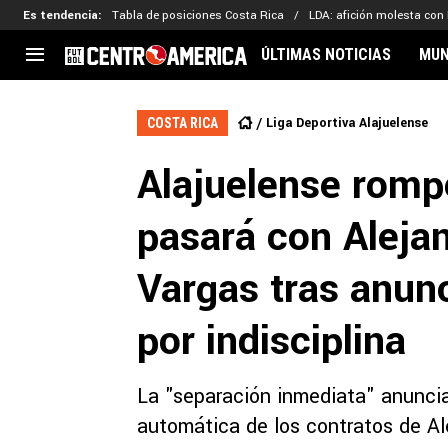
Es tendencia
:
Tabla de posiciones Costa Rica
LDA: afición molesta con
ÚLTIMAS NOTICIAS
MUN
CENTROAMÉRICA
CONCACAF
LEG
Liga Deportiva Alajuelense
COSTA RICA
Costa Rica
Copa Oro
Key
Alajuelense rompe
Guatemala
Liga de Naciones
Ker
Honduras
Eliminatorias
Ada
pasará con Aleja
El Salvador
Copa de Campeones
Nat
Panamá
Copa Centroamericana
Vargas tras anun
Nicaragua
MLS
por indisciplina
La "separación inmediata" anunciad
automática de los contratos de Al