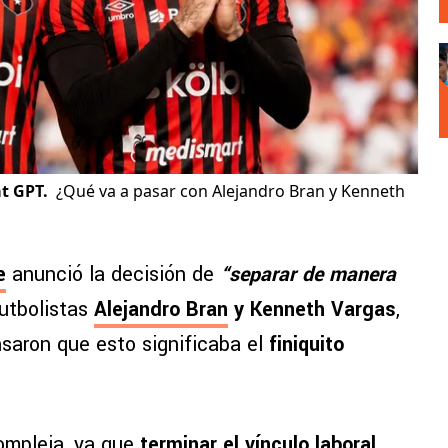
t GPT.
¿Qué va a pasar con Alejandro Bran y Kenneth
e
anunció la decisión de
“separar de manera
futbolistas
Alejandro Bran
y Kenneth Vargas
,
saron que esto significaba el
finiquito
ompleja, ya que
terminar el vínculo laboral