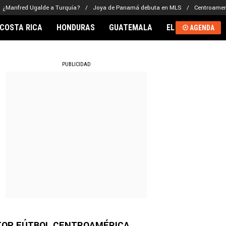
¿Manfred Ugalde a Turquía?
Joya de Panamá debuta en MLS
Centroamer
COSTA RICA
HONDURAS
GUATEMALA
EL SALVADOR
AGENDA
RNACIONAL
PUBLICIDAD
TOP FÚTBOL CENTROAMÉRICA