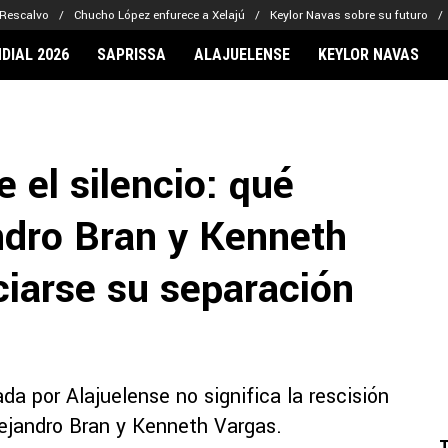
 Rescalvo
Chucho López enfurece a Xelajú
Keylor Navas sobre su futuro
DIAL 2026
SAPRISSA
ALAJUELENSE
KEYLOR NAVAS
IONARIOS
CLUBES FCA
FÚTBOL INTE
lor Navas
Saprissa
Mundial 2026
 el silencio: qué
vin Arriaga
Alajuelense
Noticias
lberto Carrasquilla
Herediano
Barcelona
ndro Bran y Kenneth
haniel Méndez-Laing
Comunicaciones
Real Madrid
Municipal
ciarse su separación
Olimpia
Motagua
Real Estelí
a por Alajuelense no significa la rescisión
ejandro Bran y Kenneth Vargas.