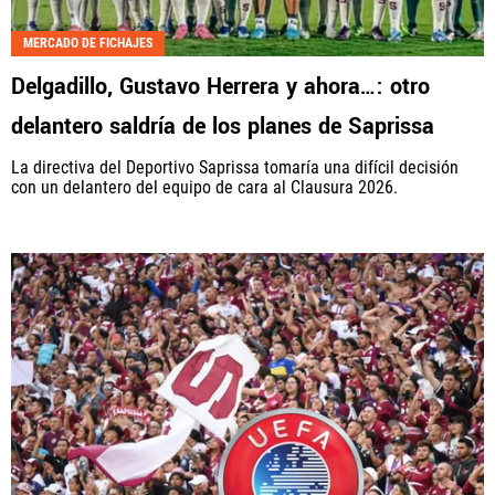
Fútbol Centroamérica, al igual que Futbol Sites, es
MERCADO DE FICHAJES
una compañía perteneciente a Better Collective.
Delgadillo, Gustavo Herrera y ahora…: otro
Todos los derechos reservados.
delantero saldría de los planes de Saprissa
La directiva del Deportivo Saprissa tomaría una difícil decisión
con un delantero del equipo de cara al Clausura 2026.