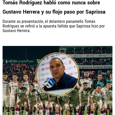
Tomás Rodríguez habló como nunca sobre
Gustavo Herrera y su flojo paso por Saprissa
PANAMÁ
Durante su presentación, el delantero panameño Tomás
NICARAGUA
Rodríguez se refirió a la apuesta fallida que Saprissa hizo por
Gustavo Herrera.
CONCACAF
FÚTBOL INTERNACIONAL
QUIENES SOMOS
|
STAFF
|
CONTACTO
Términos y Condiciones
Políticas de Privacidad
Política Editorial
Ad Choices