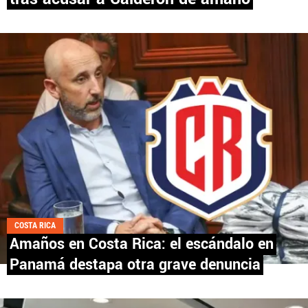
PANAMÁ
NICARAGUA
CONCACAF
FÚTBOL INTERNACIONAL
QUIENES SOMOS
|
STAFF
|
CONTACTO
COSTA RICA
Amaños en Costa Rica: el escándalo en
Panamá destapa otra grave denuncia
Términos y Condiciones
Políticas de Privacidad
Política Editorial
Ad Choices