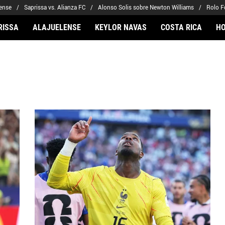
lense
Saprissa vs. Alianza FC
Alonso Solis sobre Newton Williams
Rolo F
RISSA
ALAJUELENSE
KEYLOR NAVAS
COSTA RICA
H
ARIOS
CLUBES FCA
FÚTBOL INTERNACION
 Navas
Saprissa
Mundial 2026
Arriaga
Alajuelense
Noticias
to Carrasquilla
Herediano
Barcelona
iel Méndez-Laing
Comunicaciones
Real Madrid
Municipal
Olimpia
Motagua
Real Estelí