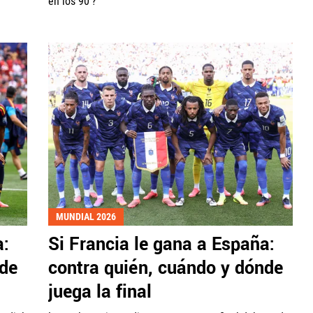
en los 90'?
MUNDIAL 2026
a:
Si Francia le gana a España:
nde
contra quién, cuándo y dónde
juega la final