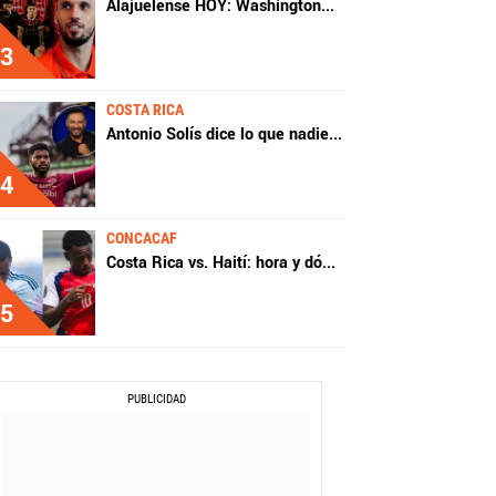
Alajuelense HOY: Washington
...
3
COSTA RICA
Antonio Solís dice lo que nadie
...
4
CONCACAF
Costa Rica vs. Haití: hora y dó
...
5