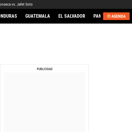
onseca vs. Jafet Soto
ONDURAS
GUATEMALA
EL SALVADOR
PANAMÁ
NICA
AGENDA
AL