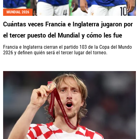
Fútbol Centroamérica, al igual que Futbol Sites, es
MUNDIAL 2026
una compañía perteneciente a Better Collective.
Cuántas veces Francia e Inglaterra jugaron por
Todos los derechos reservados.
el tercer puesto del Mundial y cómo les fue
Francia e Inglaterra cierran el partido 103 de la Copa del Mundo
2026 y definen quién será el tercer lugar del torneo.