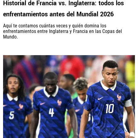
Historial de Francia vs. Inglaterra: todos los
enfrentamientos antes del Mundial 2026
PANAMÁ
Aquí te contamos cuántas veces y quién domina los
NICARAGUA
enfrentamientos entre Inglaterra y Francia en las Copas del
Mundo.
CONCACAF
FÚTBOL INTERNACIONAL
QUIENES SOMOS
|
STAFF
|
CONTACTO
Términos y Condiciones
Políticas de Privacidad
Política Editorial
Ad Choices