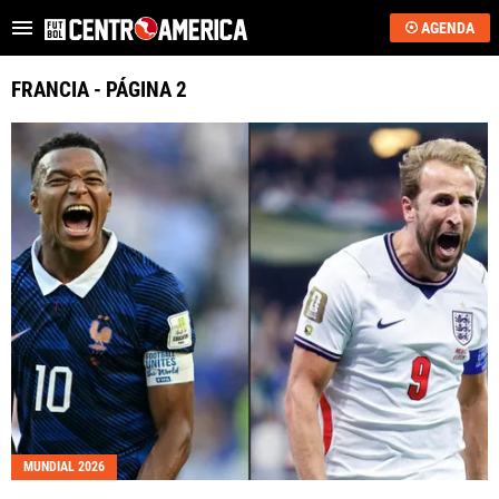
AGENDA
Es tendencia
:
Critican a Washington Ortega
“Se acerca”: regreso 
FRANCIA - PÁGINA 2
ÚLTIMAS NOTICIAS
SAPRISSA
ALAJUELENSE
KEYLOR NAVAS
COSTA RICA
HONDURAS
GUATEMALA
MUNDIAL 2026
EL SALVADOR