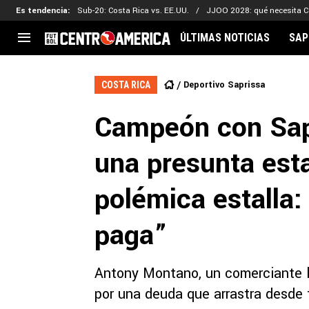
Es tendencia
:
Sub-20: Costa Rica vs. EE.UU.
JJOO 2028: qué necesita C
ÚLTIMAS NOTICIAS
SAP
CENTROAMÉRICA
CONCACAF
LEG
Deportivo Saprissa
COSTA RICA
Costa Rica
Copa Oro
Key
Campeón con Sap
Guatemala
Liga de Naciones
Ker
Honduras
Eliminatorias
Ada
una presunta esta
El Salvador
Copa de Campeones
Nat
Panamá
Copa Centroamericana
polémica estalla
Nicaragua
MLS
paga”
Antony Montano, un comerciante l
por una deuda que arrastra desde 