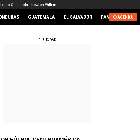
lonso Solis sobre Newton Williams
ONDURAS
GUATEMALA
EL SALVADOR
PANAMÁ
NICA
AGENDA
RNACIONAL
PUBLICIDAD
TOP FÚTBOL CENTROAMÉRICA