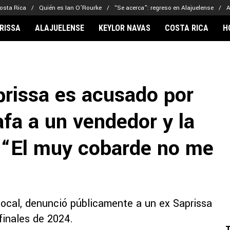
osta Rica
Quién es Ian O’Rourke
“Se acerca”: regreso en Alajuelense
A
RISSA
ALAJUELENSE
KEYLOR NAVAS
COSTA RICA
H
IONARIOS
CLUBES FCA
FÚTBOL INTE
lor Navas
Saprissa
Mundial 2026
rissa es acusado por
vin Arriaga
Alajuelense
Noticias
lberto Carrasquilla
Herediano
Barcelona
fa a un vendedor y la
haniel Méndez-Laing
Comunicaciones
Real Madrid
Municipal
: “El muy cobarde no me
Olimpia
Motagua
Real Estelí
ocal, denunció públicamente a un ex Saprissa
finales de 2024.