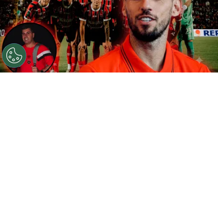
©
Gemini
Alajuelense juega este martes en Nicaragua.
Por
Gustavo Pando
Sigue a FCA en Google!
Martes 4 de agosto, día de
Copa
Centroamericana de la Concacaf
. La
Liga